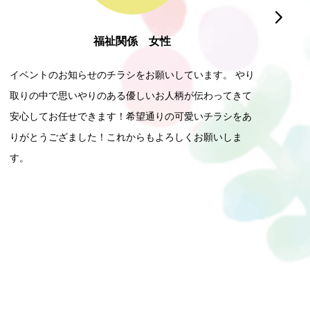

福祉関係 女性
整
のチラシをお願いしています。 やり
制服につける名札を作っ
りのある優しいお人柄が伝わってきて
ご対応に加えて、納品ま
きます！希望通りの可愛いチラシをあ
顧客の声をしっかり聞い
た！これからもよろしくお願いしま
ネスにかけがえのない