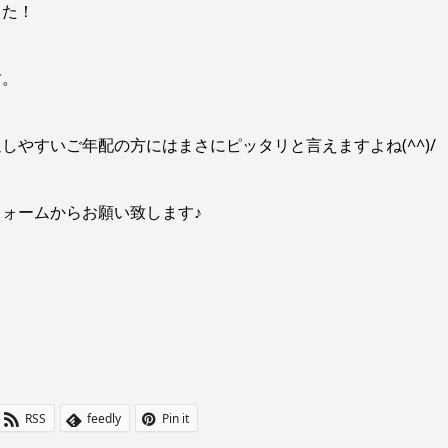
した！
す。
やすいご年配の方にはまさにピッタリと言えますよね(^^)/
ォームからお願い致します♪
RSS
feedly
Pin it